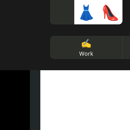
👗
👠
✍
Work