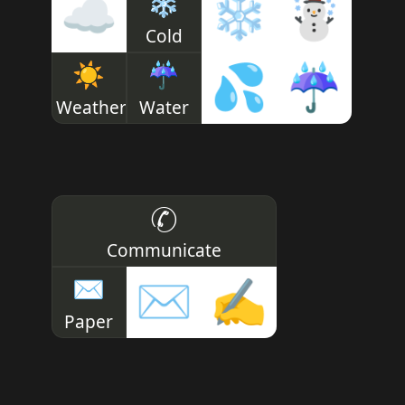
❄
☁
❄
☃
Cold
☀
☔
💦
☔
Weather
Water
✆
Communicate
✉
✉
✍
Paper