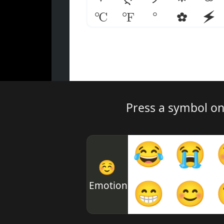
℃
℉
°
✿
⚡
Press a symbol on
😂
😭
☺
Emotions
😁
😊