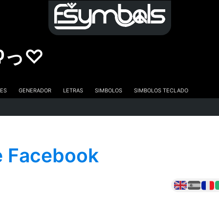
•̀ʔっ♡
es
Generador
Letras
Simbolos
Simbolos Teclado
e Facebook