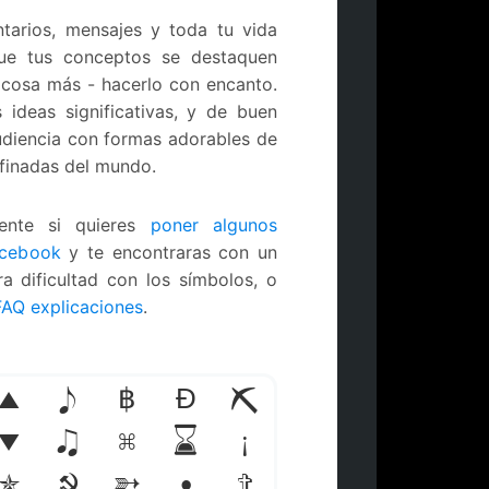
tarios, mensajes y toda tu vida
que tus conceptos se destaquen
a cosa más - hacerlo con encanto.
 ideas significativas, y de buen
audiencia con formas adorables de
efinadas del mundo.
iente si quieres
poner algunos
acebook
y te encontraras con un
ra dificultad con los símbolos, o
FAQ explicaciones
.
▲
♪
฿
Ɖ
⛏
▼
♫
⌘
⌛
¡
✯
☭
➳
•
✞