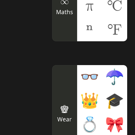
∞
π
℃
Maths
ⁿ
℉
👓
☂
👑
🎓
♚
Wear
💍
🎀