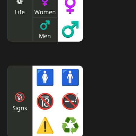
❁
♀
♀
Life
Women
♂
♂
Men
🚺
🚹
🔞
🔞
🚭
Signs
⚠
♻