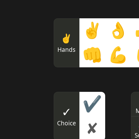
✌
👌
✌
Hands
👊
💪
✔
✓
M
Choice
✘
S