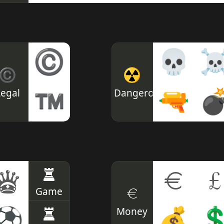
©
💀
©
☢
Legal
Dangerous
™
🔫

♜
♛
€
£
€
Game
♜
Money
⚽
💰
