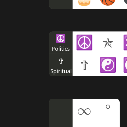
☮
☮
✯
Politics
✞
✞
☯
Spiritual
∞
°