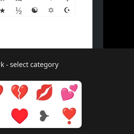
★
½
☯
✡
☪
 - select category
❤
💔
💋
💕
♡
♥
❥
❣