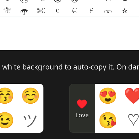
☃
☂
✄
¢
€
£
∞
✫
 white background to auto-copy it. On dark
😚
☺
😍
♥
Love
😉
ツ
😘