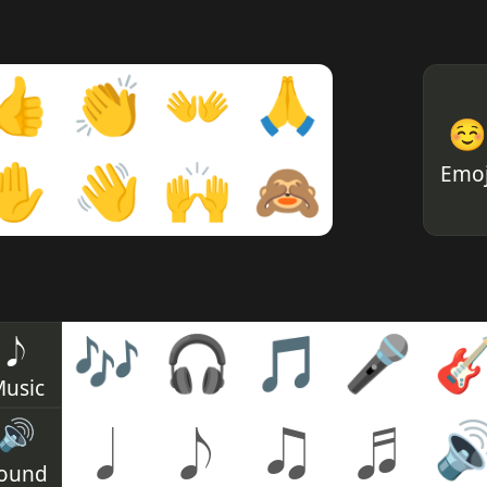
👍
👏
👐
🙏
☺
Emoj
✋
👋
🙌
🙈
♪
🎶
🎧
🎵
🎤

usic
🔊
♩
♪
♫
♬

ound