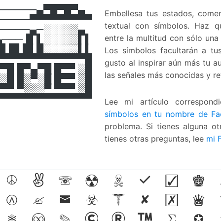
──────▄▀█▀█▀▄
Embellesa tus estados, comen
─────▀▀▀▀▀▀▀▀▀
textual con símbolos. Haz 
─────▄─░░░░░▄
entre la multitud con sólo un
▄───▐▌▌░░░░░▌▌
▐▌█▌█▌█░░░░░▌▌
Los símbolos facultarán a tus
▀▀▀▀▀▀▀▀▀▀▀▀▀█
gusto al inspirar aún más tu 
▀█ █▀▄▀█ █▀▀ ░█
las señales más conocidas y r
░█ █░▀░█ █▀▀ ░█
▀▀ ▀░░░▀ ▀▀▀ ░█
▀▀▀▀▀▀▀▀▀▀▀▀▀▀
Lee mi artículo correspond
símbolos en tu nombre de F
problema. Si tienes alguna ot
tienes otras preguntas, lee
mi 
☮
✌
☏
☢
☠
✔
☑
♚
Ⓐ
✍
✉
☣
☤
✘
☒
♛
❅
♾️
✎
©
®
™
Σ
✪