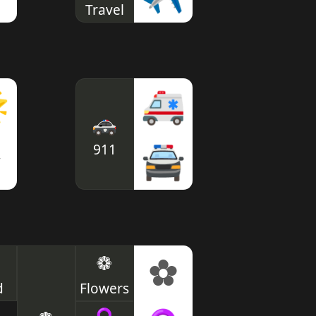
Travel

🚑
🚓
911
✫
🚔
❁
✿
d
Flowers