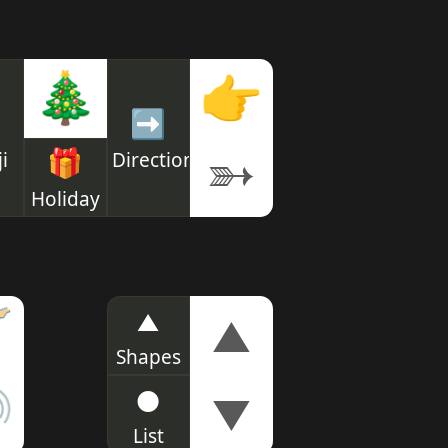
🎄
👉
➡
🎁
i
Direction
➳
Holiday
▲

▲
Shapes
●

▼
List