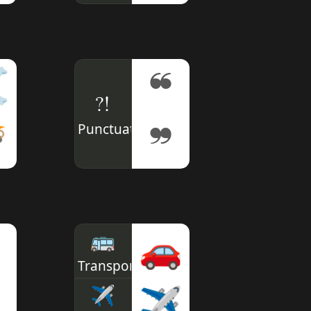
☠
❝
⁈
Punctuation

❞
🚌
🚗
Transport
✈

✈