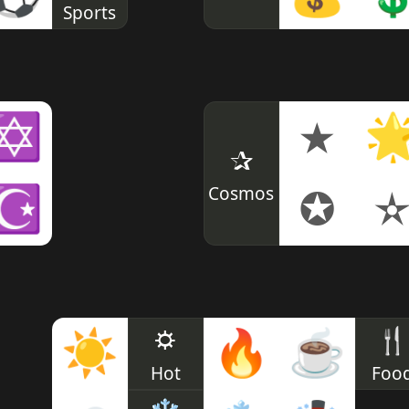
Sports
✡
★

✰
Cosmos
☪
✪
☼
🍴
☀
🔥
☕
Hot
Foo