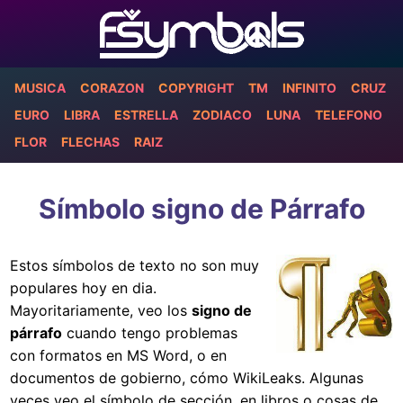
MUSICA
CORAZON
COPYRIGHT
TM
INFINITO
CRUZ
EURO
LIBRA
ESTRELLA
ZODIACO
LUNA
TELEFONO
FLOR
FLECHAS
RAIZ
Símbolo signo de Párrafo
Estos símbolos de texto no son muy
populares hoy en dia.
Mayoritariamente, veo los
signo de
párrafo
cuando tengo problemas
con formatos en MS Word, o en
documentos de gobierno, cómo WikiLeaks. Algunas
veces veo el símbolo de sección, en libros o cosas de