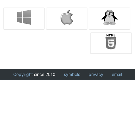
Copyright
since 2010
symbols
privacy
email