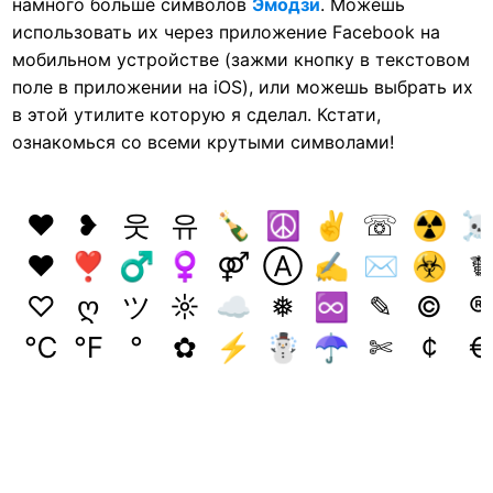
намного больше символов
Эмодзи
. Можешь
использовать их через приложение Facebook на
мобильном устройстве (зажми кнопку в текстовом
поле в приложении на iOS), или можешь выбрать их
в этой утилите которую я сделал. Кстати,
ознакомься со всеми крутыми символами!
❤
❥
웃
유
🍾
☮
✌
☏
☢
♥
❣
♂
♀
⚤
Ⓐ
✍
✉
☣
☤
♡
ღ
ツ
☼
☁
❅
♾️
✎
©
®
℃
℉
°
✿
⚡
☃
☂
✄
¢
€