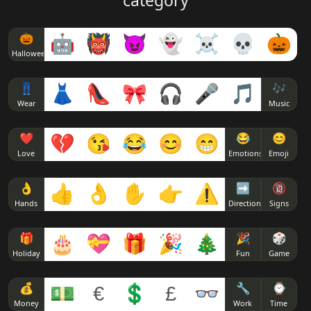
category
🎃
🤖
👹
😈
👻
☠
💀
🎃
Halloween
👖
👗
👠
🎀
🎧
🎤
🎵
🎶
Wear
Music
❤
💔
😘
😂
😊
😁
😂
😊
Love
Emotions
Emoji
👌
👍
👌
✋
👉
⚠
➡
🔞
Hands
Direction
Signs
🎁
🎂
💝
🎁
🎉
🎄
🎉
🎲
Holiday
Fun
Game
💰
💵
€
💲
£
👓
🔧
⌚
Money
Work
Time