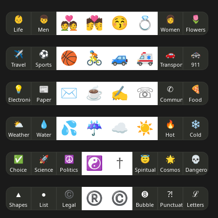
👶
👦
💑
💏
😚
💍
👩
🌷
Life
Men
Women
Flowers
✈
⚽
🏀
🚴
🚙
🚑
🚗
🚓
Travel
Sports
Transport
911
💡
📰
✉
☕
✍
☏
✆
🍕
Electronics
Paper
Communicate
Food
⛅
💧
💦
☔
☁
☀
🔥
❄
Weather
Water
Hot
Cold
✅
🚀
☮
☯
†
😇
🌟
💀
Choice
Science
Politics
Spiritual
Cosmos
Dangerous
▲
●
©
®
©
➑
⁈
ℒ
Shapes
List
Legal
Bubble
Punctuation
Letters