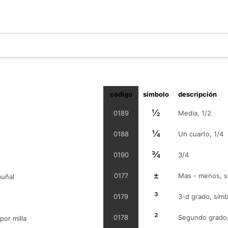
codigo
símbolo
descripción
½
0189
Media, 1/2
¼
0188
Un cuarto, 1/4
¾
0190
3/4
±
0177
Mas - menos, s
puñal
³
0179
3-d grado, símb
²
0178
Segundo grado,
por milla