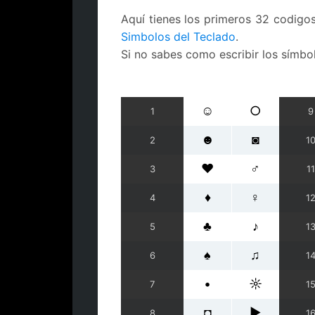
Aquí tienes los primeros 32 codigos
Simbolos del Teclado
.
Si no sabes como escribir los símb
☺
○
1
9
☻
◙
2
1
♥
♂
3
11
♦
♀
4
1
♣
♪
5
1
♠
♫
6
1
•
☼
7
1
◘
►
8
1