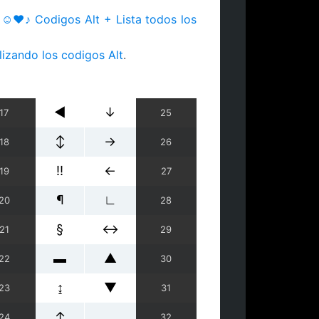
a
☺♥♪ Codigos Alt + Lista todos los
lizando los codigos Alt
.
◄
↓
17
25
↕
→
18
26
‼
←
19
27
¶
∟
20
28
§
↔
21
29
▬
▲
22
30
↨
▼
23
31
↑
24
32