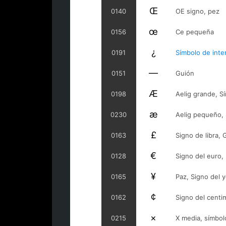
Œ
0140
OE signo, pez
œ
0156
Ce pequeña
¿
0191
Símbolo de inte
—
0151
Guión
Æ
0198
Aelig grande, S
æ
0230
Aelig pequeño, 
£
0163
Signo de libra, 
€
0128
Signo del euro,
¥
0165
Paz, Signo del 
¢
0162
Signo del centi
×
0215
X media, símbolo