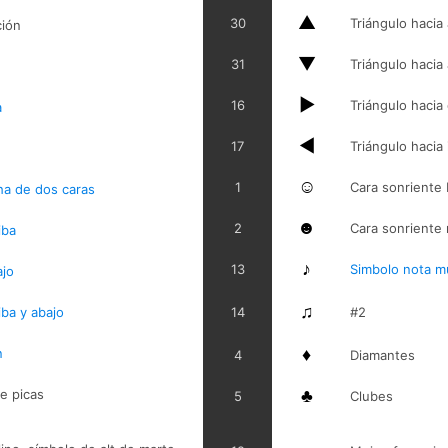
▲
30
Triángulo hacia 
ción
▼
31
Triángulo hacia
►
16
Triángulo hacia
a
◄
17
Triángulo hacia
☺
1
Cara sonriente 
ha de dos caras
☻
2
Cara sonriente 
iba
♪
13
Simbolo nota mu
ajo
♫
iba y abajo
14
#2
♦
n
4
Diamantes
♣
e picas
5
Clubes