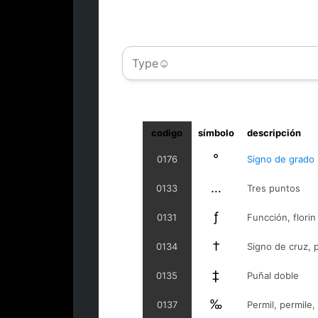
codigo
símbolo
descripción
°
0176
Signo de grado
…
0133
Tres puntos
ƒ
0131
Funcción, florin
†
0134
Signo de cruz, 
‡
0135
Puñal doble
‰
0137
Permil, permile, 