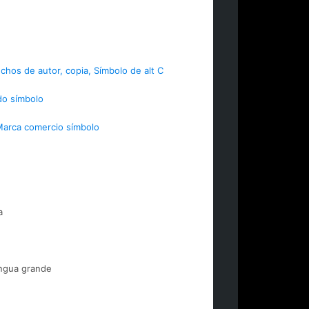
chos de autor, copia, Símbolo de alt C
do símbolo
arca comercio símbolo
a
engua grande