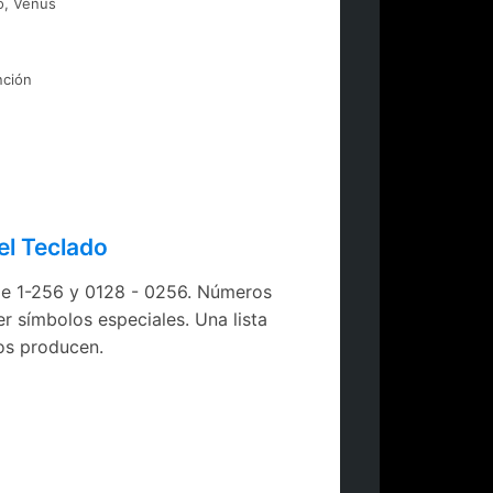
o, Venus
nción
el Teclado
 de 1-256 y 0128 - 0256. Números
r símbolos especiales. Una lista
os producen.