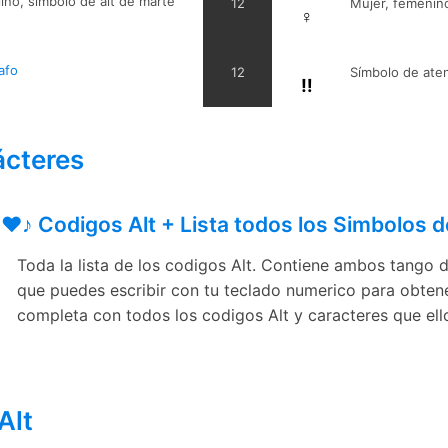
no, símbolo de alt de marte
12
Mujer, femenin
♀
afo
12
Símbolo de ate
‼
ácteres
♥♪ Codigos Alt + Lista todos los Simbolos d
Toda la lista de los codigos Alt. Contiene ambos tango
que puedes escribir con tu teclado numerico para obtene
completa con todos los codigos Alt y caracteres que ell
Alt