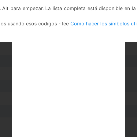
 Alt para empezar. La lista completa está disponible en l
olos usando esos codigos - lee
Como hacer los símbolos uti
0
2
3
4
5
6