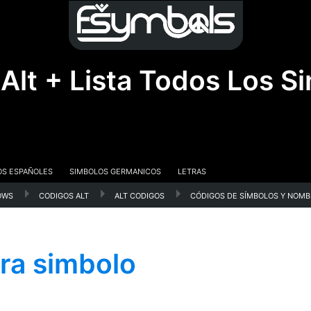
lt + Lista Todos Los Si
os Españoles
Si­mbolos Germanicos
Letras
ows
codigos alt
alt codigos
códigos de símbolos y nomb
ra simbolo