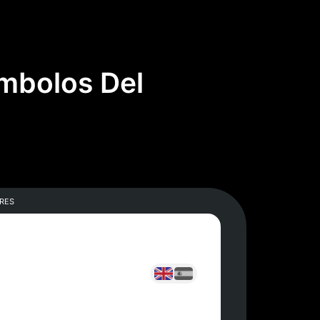
mbolos Del
res