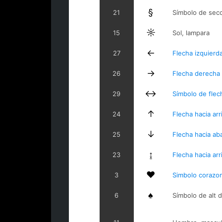
§
21
Símbolo de sec
☼
15
Sol, lampara
←
27
Flecha izquierd
→
26
Flecha derecha
↔
29
Símbolo de flec
↑
24
Flecha hacia arr
↓
25
Flecha hacia ab
↨
23
Flecha hacia arr
♥
3
Simbolo corazo
♠
6
Símbolo de alt d