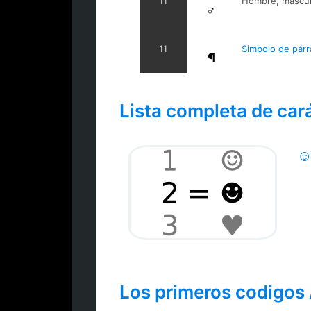
11
Hombre, masculi
♂
11
Simbolo de párr
¶
Lista completa de car
☺
Los primeros codigos 