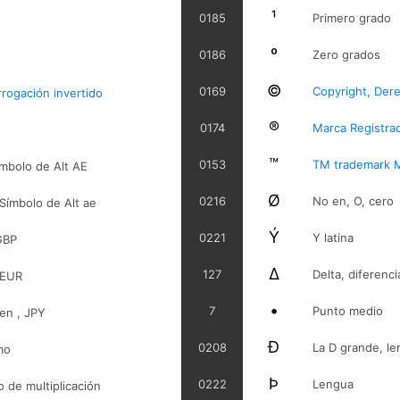
¹
0185
Primero grado
º
0186
Zero grados
©
0169
Copyright, Dere
rrogación invertido
®
0174
Marca Registra
™
0153
TM trademark M
ímbolo de Alt AE
Ø
0216
No en, O, cero
Símbolo de Alt ae
Ý
0221
Y latina
GBP
Δ
127
Delta, diferenci
 EUR
•
7
Punto medio
yen , JPY
Ð
0208
La D grande, l
mo
Þ
0222
Lengua
 de multiplicación