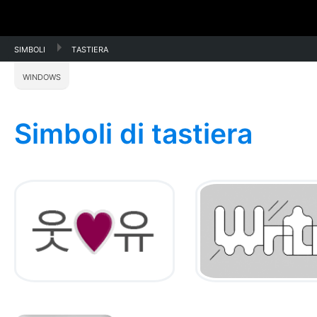
Simboli
Tastiera
Windows
Simboli di tastiera
Tutti i simboli di
Rendere il testo
Facebook ϡ
fresco
utilizzando i
simboli