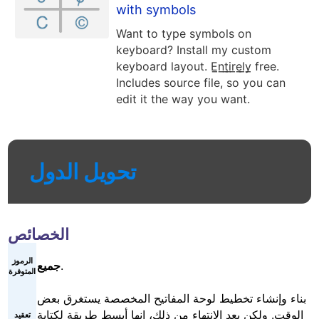
with symbols
Want to type symbols on
keyboard? Install my custom
keyboard layout. E̲n̲t̲i̲r̲e̲l̲y̲ free.
Includes source file, so you can
edit it the way you want.
تحويل الدول
الخصائص
الرموز
.
جميع
المتوفرة
بناء وإنشاء تخطيط لوحة المفاتيح المخصصة يستغرق بعض
الوقت. ولكن بعد الانتهاء من ذلك، انها أبسط طريقة لكتابة
تعقيد