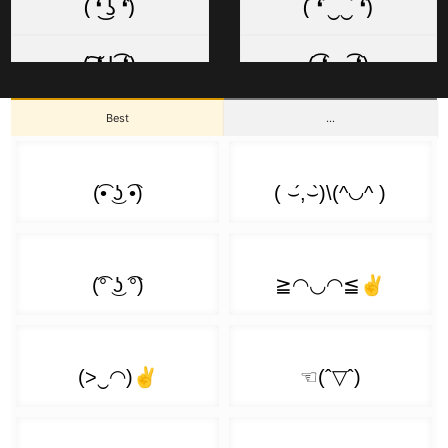
( ❛︠ ͜ʖ ︡❛)
( ͡❛ ‿‿ ͡❛)
( ͡❛ ͜ʖ ͡❛) 👉
( ͡≖ ͜ʖ ͡≖)
( ͠❛ ͜ʖ ͡❛)
( ͡❛ ⏥ ͡❛)
(👍 ͡❛ ͜ʖ ͡❛)👍
( ͡ಠ ͜ʖ ͡ಠ)
( ͡❛ ͜ʖ͡❛ )
( ͡❛ ⏏ ͡❛)
Best
...
👍( ͡❛ ͜ʖ ͡❛👍)
( ͡ಥ ͜ʖ ͡ಥ)
( ͠❛ ͜ʖ͠❛ )
( ͡❛ . ͡❛)
( ͡❛ ͜ʖ ͡❛)👎
( ͡▀̿ ̿ ͜ʖ ͡▀̿ ̿ )
( ͠❛ ͜ʖ ͠❛ )
( ͡❛ ₒ ͡❛)
\( ͡❛ ͜ʖ ͡❛)/
( ͡╯ ͜ʖ ͡╰)
(❛̀ ͜ʖ ́❛)
( ͡❛ ₃ ͡❛)
(ノ ͡❛ ͜ʖ ͡❛)ノ
( ͡◉ ͜ʖ ͡◉)
(︡❛ ͜ʖ❛︠)
( ͡❛ ⍨ ͡❛)
(╯ ͡❛ ͜ʖ ͡❛)╯┻━┻
( ͡⊙ ͜ʖ ͡⊙)
( ❛︣ ͜ʖ ❛︣ )
( ͡❛ ㅅ ͡❛)
(っ ͡❛ ͜ʖ ͡❛)っ
( ͡⚈ ͜ʖ ͡⚈)