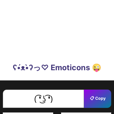
ʕ•́ᴥ•̀ʔっ♡ Emoticons 😜
📋 Copy