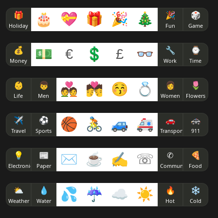
🎁
🎂
💝
🎁
🎉
🎄
🎉
🎲
Holiday
Fun
Game
💰
💵
€
💲
£
👓
🔧
⌚
Money
Work
Time
👶
👦
💑
💏
😚
💍
👩
🌷
Life
Men
Women
Flowers
✈
⚽
🏀
🚴
🚙
🚑
🚗
🚓
Travel
Sports
Transport
911
💡
📰
✉
☕
✍
☏
✆
🍕
Electronics
Paper
Communicate
Food
⛅
💧
💦
☔
☁
☀
🔥
❄
Weather
Water
Hot
Cold