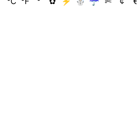
℃
℉
°
✿
⚡
☃
☂
✄
¢
€
( ͡❛ ﹏ ͡❛)
( ͡❛ ͜ʖ ͡❛)💨
( ͡눈 ͜ʖ ͡눈)
( ͡❛ ︹ ͡❛)
💪( ͡❛ ͜ʖ ͡❛҂)
( ͡O ͜ʖ ͡o)
( ͡❛ ︵ ͡❛)
👊 ( ͡❛ ͜ʖ ͡❛)
( ͡o ͜ʖ ͡O)
( ͡❛ ᖨ ͡❛)
💪 ( ͡❛ ͜ʖ ͡❛) 👊
( ͡╥ ͜ʖ ͡╥)
( ͡❛ ‿っ ͡❛)
👊 ( ͡❛ ͜ʖ ͡❛) 👊
( ͡▧ ͜ʖ ͡▧)
( ͡❛ _⦣ ͡❛)
[̲̅$̲̅( ͡❛ ͜ʖ ͡❛)̲̅$̲̅]
( ͡► ͜ʖ ͡◄)
( ͡❛ _> ͡❛)
( ͡° ͜ʖ ͡°( ͡❛ ͜ʖ ͡❛) ͡° ͜ʖ ͡°)
( ͡๑ ͜ʖ ͡๑)
( ͡❛ ෴ ͡❛)