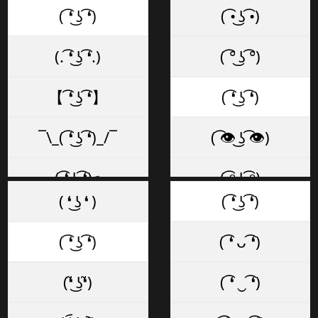
( ͡❛ ͜ʖ ͡❛)
( ͡• ͜ʖ ͡•)
(. ͡❛ ͜ʖ ͡❛.)
( ͡° ͜ʖ ͡°)
【 ͡❛ ͜ʖ ͡❛】
( ͡❛ ͜ʖ ͡❛)
¯\_( ͡❛ ͜ʖ ͡❛)_/¯
( ͡👁️ ͜ʖ ͡👁️)
( ͡❛ ͜ʖ ͡❛)✊
( ͡ᵔ ͜ʖ ͡ᵔ)
( ❛ ͜ʖ ❛ )
( ͡❛ ͜ʖ ͡❛)
( ͡❛ ͜ʖ ͡❛)✌
( ͡~ ͜ʖ ͡°)
( ͡❛ ͜ʖ ͡❛)
( ͡❛ ᴗ ͡❛)
( ͡❛ ͜ʖ ͡❛)👌
( ͡◡ ͜ʖ ͡◡)
(❛̃ ͜ʖ❛̃)
( ͡❛ ‿ ͡❛)
☜ ( ͡❛ ͜ʖ ͡❛)
( ͡─ ͜ʖ ͡─)