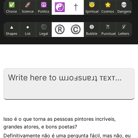
✅
🚀
☮
☯
†
😇
🌟
💀
Choice
Science
Politics
Spiritual
Cosmos
Dangerous
▲
●
©
®
©
➑
⁈
ℒ
Shapes
List
Legal
Bubble
Punctuation
Letters
Isso é o que torna as pessoas pintores incríveis,
grandes atores, e bons poetas?
Definitivamente não é uma pergunta fácil, mas não, eu