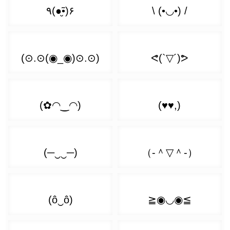
(❛︣ ͜ʖ ❛᷅)
( ͡❛ ͟ʖ ͡❛)
(✿ ͡❛ ͜ʖ ͡❛)
( ͡◎ ͜ʖ ͡◎)
( ❛︡ ͜ʖ ❛︠ )
( ͡❛ Ĺ̯ ͡❛)
≧ ͡❛ ͜ʖ ͡❛≦
( ͡◒ ͜ʖ ͡◒)
( ͡❛ 👅 ͡❛)
┏( ͡❛ ͜ʖ ͡❛)┛
( ͡◓ ͜ʖ ͡◓)
( ͡❛ ᆽ ͡❛)
ʕ( ͡❛ ͜ʖ ͡❛)ʔ
( ͡◐ ͜ʖ ͡◐)
( ͡❛ ᴥ ͡❛)
ʕ ͡❛ ͜ʖ ͡❛ʔ
( ͡◑ ͜ʖ ͡◑)
( ͡❛ ᵜ ͡❛)
⊂( ͡❛ ͜ʖ ͡❛)⊃
( ͡◔ ͜ʖ ͡◔)
( ͡❛ ● ͡❛)
⊂ ͡❛ ͜ʖ ͡❛つ
( ͡◕ ͜ʖ ͡◕)
( ͡❛ ‿●‿ ͡❛)
(っ ͡❛ ͜ʖ ͡❛)っ🎔
( ͡♥ ͜ʖ ͡♥)